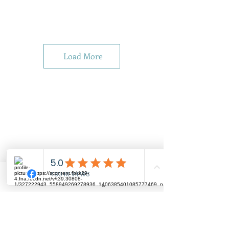
Load More
LINE
Facebook
Instagram
Phone
We exclusively handcraft each piece to order,
allowing for full customization. Our dedicated